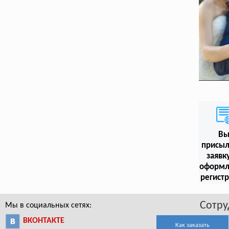
В
присыл
заявк
оформл
регист
Сотру
Мы в социальных сетях:
ВКОНТАКТЕ
Как заказать