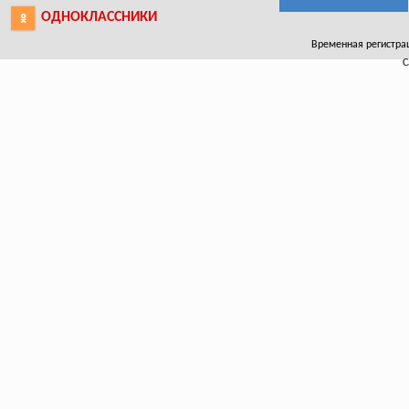
ОДНОКЛАССНИКИ
Временная регистраци
С