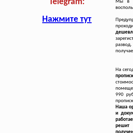
Telegram:
Мы в д
восполь
Нажмите тут
Предуп
проход
дешевл
зарегис
развод
получае
На сего
пропис
стоимо
помещен
990 ру
прописк
Наша ор
и доку
работа
решит 
получе