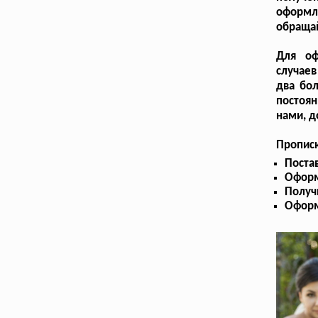
оформ
обращай
Для оф
случаев
два бо
постоя
нами, д
Пропис
Поста
Оформ
Получ
Оформ