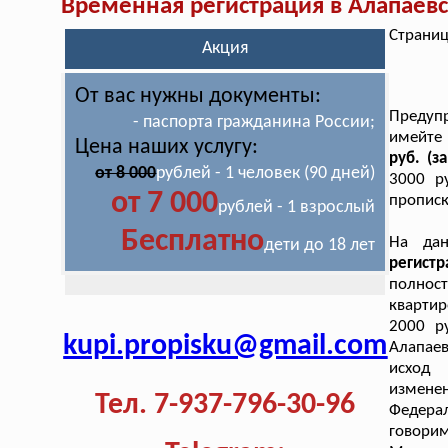
Временная регистрация в Алапаев
Страниц
Акция
От вас нужны документы:
Предуп
- паспорта гражданина России;
имейте
Цена наших услугу:
руб. (з
от 8 000
рублей - 1 человек (90 дней)
3000 р
от 7 000
прописк
рублей - 1 взрослый
Бесплатно
На да
дети до 18 лет
регист
полнос
квартир
2000 р
kupi.propisku@gmail.com
Алапаев
исход 
изменен
Тел. 7-937-796-30-96
Федера
говорим